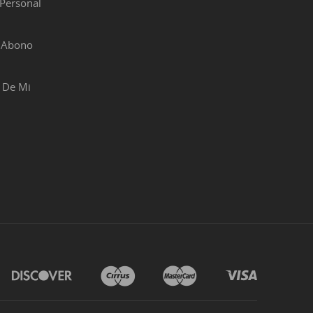
Personal
r Abono
 De Mi