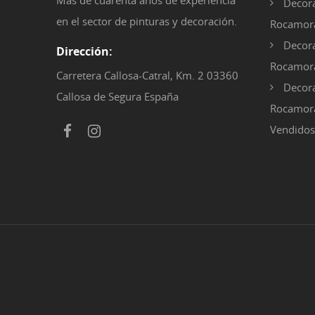
Más de cuarenta años de experiencia
Decora
en el sector de pinturas y decoración.
Rocamora
Decora
Dirección:
Rocamor
Carretera Callosa-Catral, Km. 2 03360
Decora
Callosa de Segura España
Rocamora
Vendidos