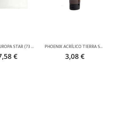
BASTIDOR EUROPA STAR (73 X 54 CM) – 20P
PHOENIX ACRÍLICO TIERRA SOMBRA NATURAL (688) – 120 ML
7,58 €
3,08 €