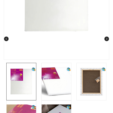
prev
next