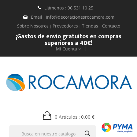
Llámenos :
96 531 10 25
Email :
info@decoracionesrocamora.com
Sobre Nosotros
Proveedores
Tiendas
Contacto
|
|
|
¡Gastos de envío gratuitos en compras
superiores a 40€!
Mi Cuenta
0 Artículos
: 0,00 €