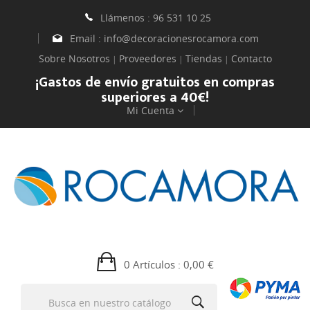
Llámenos :
96 531 10 25
Email :
info@decoracionesrocamora.com
Sobre Nosotros
Proveedores
Tiendas
Contacto
|
|
|
¡Gastos de envío gratuitos en compras
superiores a 40€!
Mi Cuenta
0 Artículos
: 0,00 €