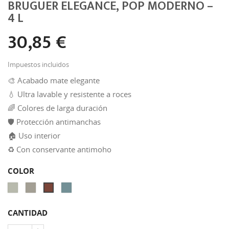
BRUGUER ELEGANCE, POP MODERNO –
4 L
30,85 €
Impuestos incluidos
🎨 Acabado mate elegante
💧 Ultra lavable y resistente a roces
🌈 Colores de larga duración
🛡️ Protección antimanchas
🏠 Uso interior
♻ Con conservante antimoho
COLOR
BLANCO
ROSA
AZUL
ROJO
ROTO
BOHO
AQUA
AMAPOLA
CANTIDAD