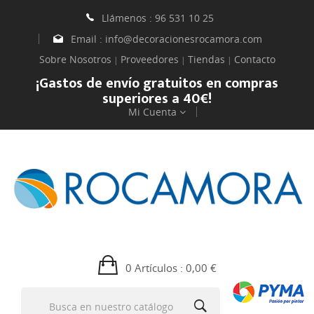
Llámenos :
96 531 10 25
Email :
info@decoracionesrocamora.com
Sobre Nosotros
Proveedores
Tiendas
Contacto
|
|
|
¡Gastos de envío gratuitos en compras
superiores a 40€!
Mi Cuenta
0 Artículos
: 0,00 €