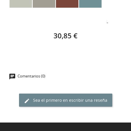
BRUGUER ELEGANCE, POP MODERNO – 4 L
30,85 €
Comentarios (0)
Sea el primero en escribir una reseña