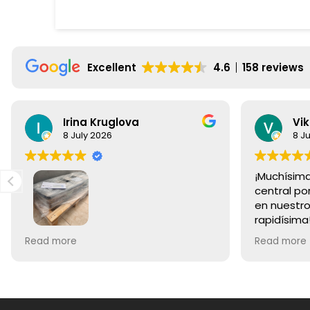
Excellent
4.6
158 reviews
Irina Kruglova
Vik
8 July 2026
8 J
¡Muchísima
central por
en nuestro
rapidísim
ampliamen
Excelente servicio y comunicación
Read more
Read more
Rocamora 
con el cliente. ¡Muy recomendable!
como por l
cliente.