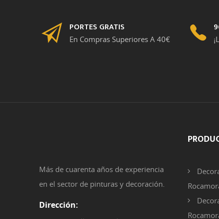
PORTES GRATIS
9
En Compras Superiores A 40€
¡
PRODU
Más de cuarenta años de experiencia
Decora
en el sector de pinturas y decoración.
Rocamora
Decora
Dirección:
Rocamor