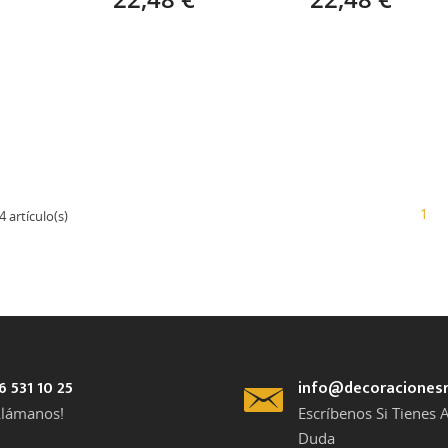
1
 artículo(s)
6 531 10 25
info@decoraciones
Llámanos!
Escríbenos Si Tienes 
Duda