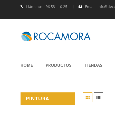
Llámenos :
96 531 10 25
Email :
info@dec
HOME
PRODUCTOS
TIENDAS
PINTURA


SUELOS