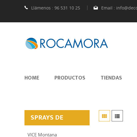
Llámenos :
96 531 10 25
Email :
info@dec
HOME
PRODUCTOS
TIENDAS
SPRAYS DE


PINTURA
VICE Montana