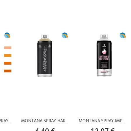
MONTANA VICE SPRAY PINTURA – AMARILLOS Y NARANJAS (400 ML)
MONTANA SPRAY HARDCORE ORO BRILLO – 400 ML
MONTANA SPRAY IMPRIMACIÓN FONDO BLANCO MATE – 400 ML
4,40 €
12,07 €