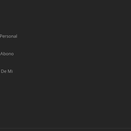
Personal
r Abono
 De Mi