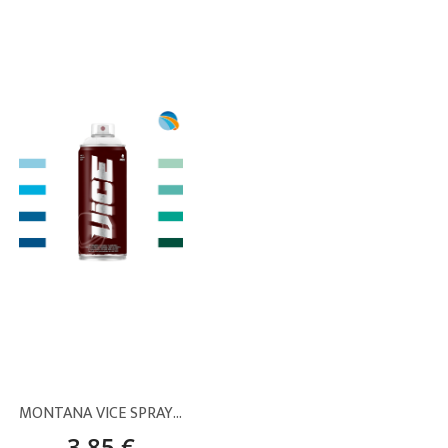
MONTANA VICE SPRAY PINTURA – AZULES Y VERDES (400 ML)
3,85 €