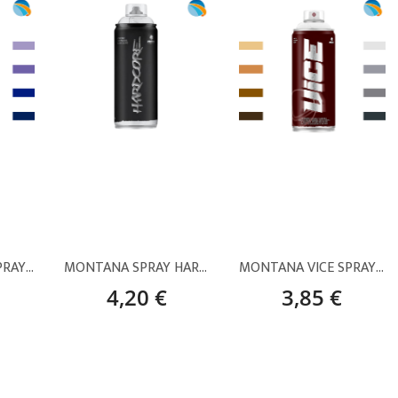
MONTANA VICE SPRAY PINTURA – VIOLETAS Y AZULES (400 ML)
MONTANA SPRAY HARDCORE BLANCO SATINADO – 400 ML
MONTANA VICE SPRAY PINTURA – MARRONES Y GRISES (400 ML)
4,20 €
3,85 €