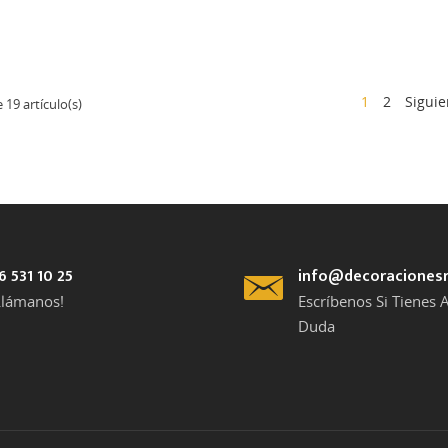
1
2
Siguie
19 artículo(s)
6 531 10 25
info@decoraciones
Llámanos!
Escríbenos Si Tienes 
Duda