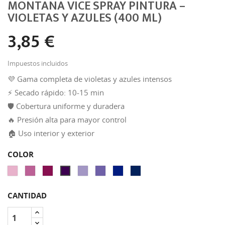
MONTANA VICE SPRAY PINTURA –
VIOLETAS Y AZULES (400 ML)
3,85 €
Impuestos incluidos
💜 Gama completa de violetas y azules intensos
⚡ Secado rápido: 10-15 min
🛡️ Cobertura uniforme y duradera
🔥 Presión alta para mayor control
🏠 Uso interior y exterior
COLOR
VICE
VICE
VICE
VICE
VICE
VICE
VICE
VICE
PÚRPURA
VIOLETA
PÚRPURA
VIOLETA
VIOLETA
VIOLETA
VIOLETA
PÚRPURA
KINK
INSOMNIO
DRANK
LIS
LEALTAD
ÚRSULA
ATMOS
HAZE
CANTIDAD