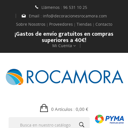
Llámenos :
96 531 10 25
Email :
info@decoracionesrocamora.com
Sobre Nosotros
Proveedores
Tiendas
Contacto
|
|
|
¡Gastos de envío gratuitos en compras
superiores a 40€!
Mi Cuenta
0 Artículos
: 0,00 €