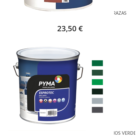
ROJO LEVANTE, PYMA CYMAELASTIC H100 TERRAZAS
23,50 €
PYMA ESPROTEC CLASSIC SINTÉTICO BRILLO - TONOS VERDES