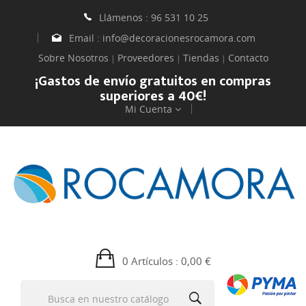
Llámenos :
96 531 10 25
Email :
info@decoracionesrocamora.com
Sobre Nosotros
Proveedores
Tiendas
Contacto
|
|
|
¡Gastos de envío gratuitos en compras
superiores a 40€!
Mi Cuenta
0 Artículos
: 0,00 €