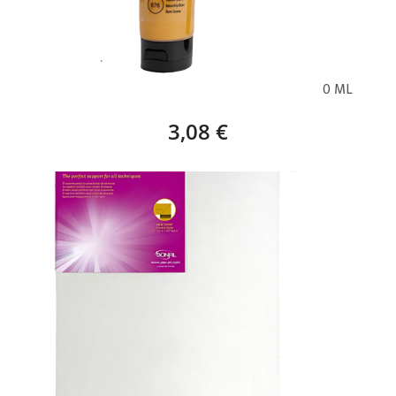
PHOENIX ACRÍLICO AMARILLO OCRE (676) – 120 ML
3,08 €