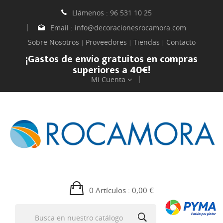
Llámenos :
96 531 10 25
Email :
info@decoracionesrocamora.com
Sobre Nosotros
Proveedores
Tiendas
Contacto
|
|
|
¡Gastos de envío gratuitos en compras
superiores a 40€!
Mi Cuenta
0 Artículos
: 0,00 €