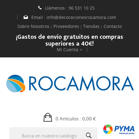
Llámenos :
96 531 10 25
Email :
info@decoracionesrocamora.com
Sobre Nosotros
Proveedores
Tiendas
Contacto
|
|
|
¡Gastos de envío gratuitos en compras
superiores a 40€!
Mi Cuenta
0 Artículos
: 0,00 €