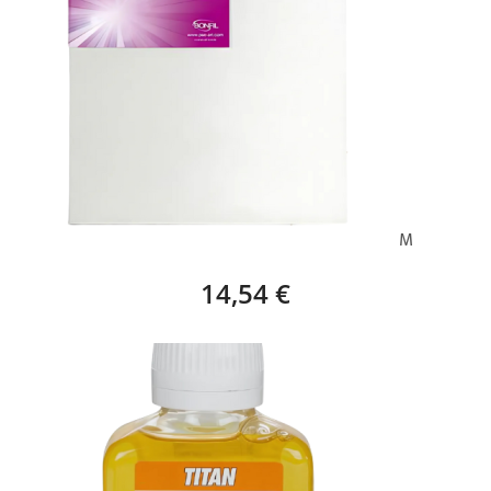
BASTIDOR EUROPA STAR (65 X 46 CM) – 15M
14,54 €