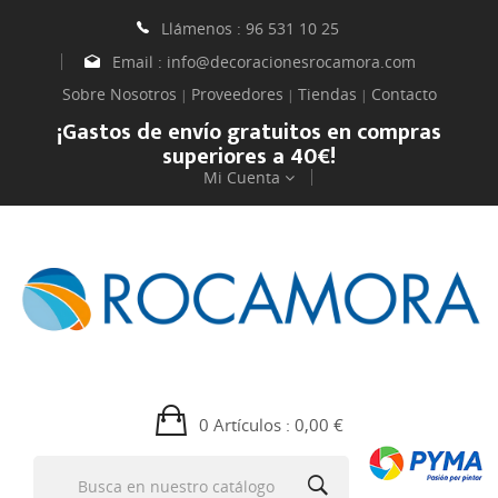
Llámenos :
96 531 10 25
Email :
info@decoracionesrocamora.com
Sobre Nosotros
Proveedores
Tiendas
Contacto
|
|
|
¡Gastos de envío gratuitos en compras
superiores a 40€!
Mi Cuenta
0 Artículos
: 0,00 €