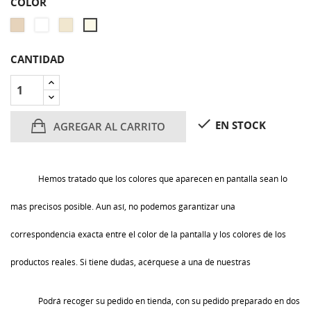
COLOR
ALASKA
ALASKA
ALASKA
ALASKA
BLANCO
BLANCO
BLANCO
BLANCO
CALIDO
LUMINOSO
NATURAL
INTERMEDIO
CANTIDAD

EN STOCK
AGREGAR AL CARRITO
Hemos tratado que los colores que aparecen en pantalla sean lo
más precisos posible. Aun así, no podemos garantizar una
correspondencia exacta entre el color de la pantalla y los colores de los
productos reales. Si tiene dudas, acérquese a una de nuestras
Podrá recoger su pedido en tienda, con su pedido preparado en dos