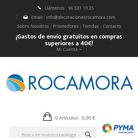
Llámenos :
96 531 10 25
Email :
info@decoracionesrocamora.com
Sobre Nosotros
Proveedores
Tiendas
Contacto
|
|
|
¡Gastos de envío gratuitos en compras
superiores a 40€!
Mi Cuenta
0 Artículos
: 0,00 €