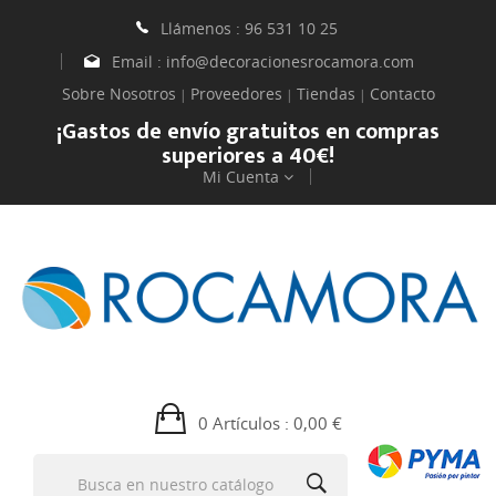
Llámenos :
96 531 10 25
Email :
info@decoracionesrocamora.com
Sobre Nosotros
Proveedores
Tiendas
Contacto
|
|
|
¡Gastos de envío gratuitos en compras
superiores a 40€!
Mi Cuenta
0 Artículos
: 0,00 €