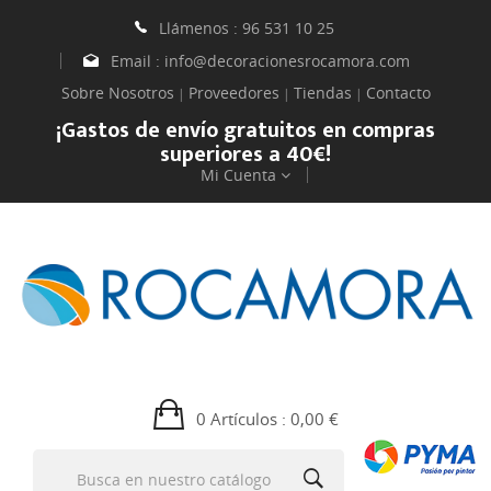
Llámenos :
96 531 10 25
Email :
info@decoracionesrocamora.com
Sobre Nosotros
Proveedores
Tiendas
Contacto
|
|
|
¡Gastos de envío gratuitos en compras
superiores a 40€!
Mi Cuenta
0 Artículos
: 0,00 €