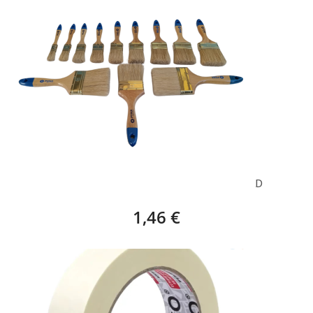
PYMA, PALETINA TRIPLE P. AZUL – 1 UNIDAD
1,46 €