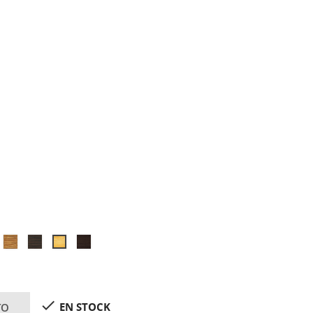
ELLY
TECA
EBANO
WENGUE
PINO
AZEL
XYLAZEL
XYLAZEL
XYLAZEL
TEA
5
5
5
XYLAZEL
5

EN STOCK
TO