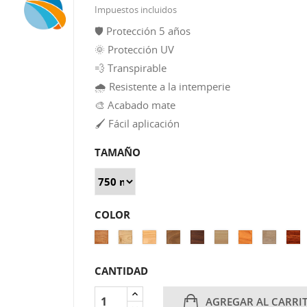
Impuestos incluidos
🛡️ Protección 5 años
🌞 Protección UV
💨 Transpirable
🌧️ Resistente a la intemperie
🎨 Acabado mate
🖌️ Fácil aplicación
TAMAÑO
COLOR
CAOBA
CASTAÑO
INCOLORO
NOGAL
PALISANDRO
PINO
PINO
ROBLE
SAP
XYLAZEL
XYLAZEL
XYLAZEL
XYLAZEL
XYLAZEL
XYLAZEL
OREGÓN
XYLAZEL
XYL
5
5
5
5
5
5
XYLAZEL
5
5
5
CANTIDAD
AGREGAR AL CARRI