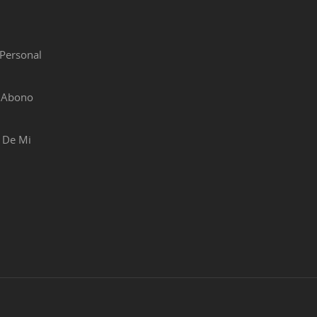
Personal
r Abono
 De Mi