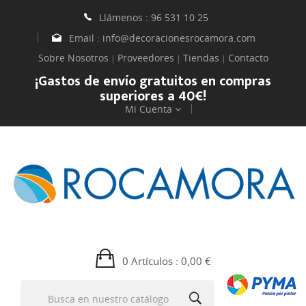
Llámenos :
96 531 10 25
Email :
info@decoracionesrocamora.com
Sobre Nosotros
Proveedores
Tiendas
Contacto
|
|
|
¡Gastos de envío gratuitos en compras
superiores a 40€!
Mi Cuenta
0 Artículos
: 0,00 €