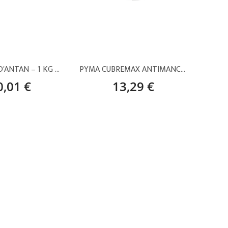
CERA MURS D'ANTAN – 1 KG MD-04
PYMA CUBREMAX ANTIMANCHAS AL AGUA – 4 L
0,01 €
13,29 €