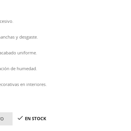
cesivo.
anchas y desgaste.
n acabado uniforme.
lación de humedad.
corativas en interiores.

EN STOCK
TO