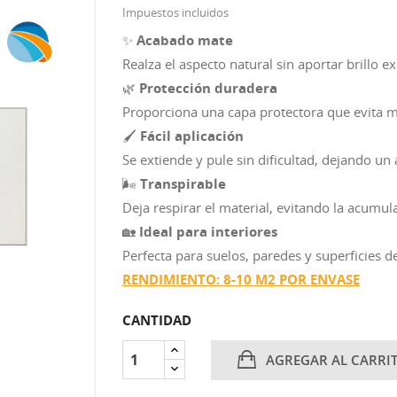
Impuestos incluidos
✨
Acabado mate
Realza el aspecto natural sin aportar brillo ex
🌿
Protección duradera
Proporciona una capa protectora que evita m
🖌️
Fácil aplicación
Se extiende y pule sin dificultad, dejando u
🌬️
Transpirable
Deja respirar el material, evitando la acumu
🏡
Ideal para interiores
Perfecta para suelos, paredes y superficies de
RENDIMIENTO: 8-10 M2 POR ENVASE
CANTIDAD
AGREGAR AL CARRI