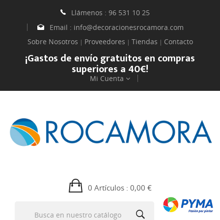
Llámenos :
96 531 10 25
Email :
info@decoracionesrocamora.com
Sobre Nosotros
Proveedores
Tiendas
Contacto
|
|
|
¡Gastos de envío gratuitos en compras
superiores a 40€!
Mi Cuenta
0 Artículos
: 0,00 €