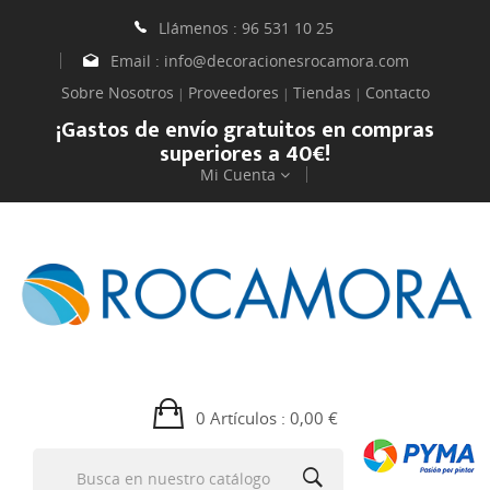
Llámenos :
96 531 10 25
Email :
info@decoracionesrocamora.com
Sobre Nosotros
Proveedores
Tiendas
Contacto
|
|
|
¡Gastos de envío gratuitos en compras
superiores a 40€!
Mi Cuenta
0 Artículos
: 0,00 €