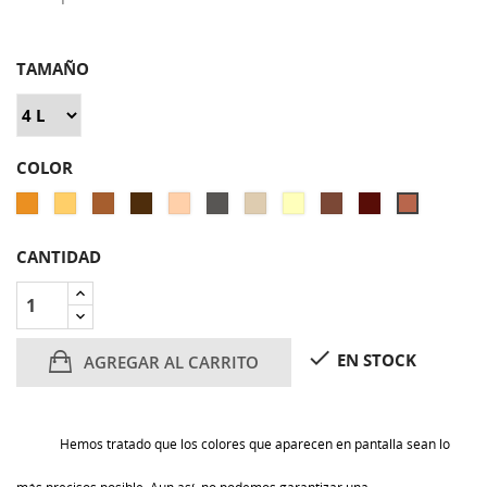
TAMAÑO
COLOR
ALBERO
AMARILLO
ARENA
AVELLANA
BEIGE
GRIS
BLANCO
MARFIL
MARRÓN
ROJO
SALMÓN
P500
CASTILLA
P500
P500
SAHARA
OSCURO
HUESO
P500
CLARO
LADRILLO
P500
P500
P500
P500
P500
P500
P500
CANTIDAD

EN STOCK
AGREGAR AL CARRITO
Hemos tratado que los colores que aparecen en pantalla sean lo