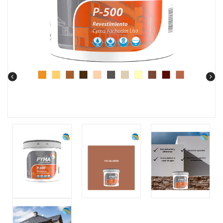
prev
next