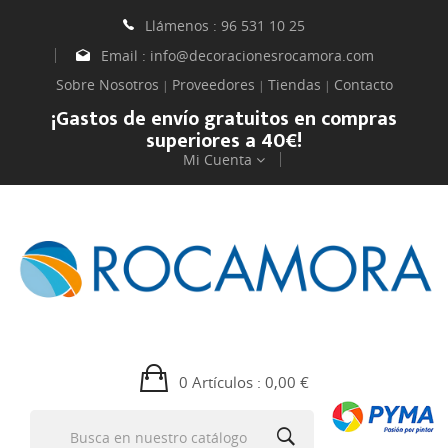
Llámenos :
96 531 10 25
Email :
info@decoracionesrocamora.com
Sobre Nosotros
Proveedores
Tiendas
Contacto
|
|
|
¡Gastos de envío gratuitos en compras
superiores a 40€!
Mi Cuenta
0 Artículos
: 0,00 €