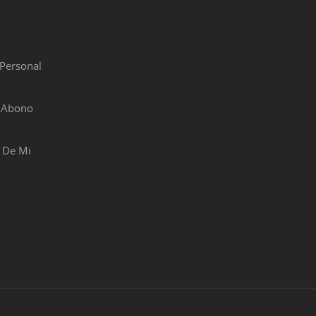
Personal
r Abono
 De Mi