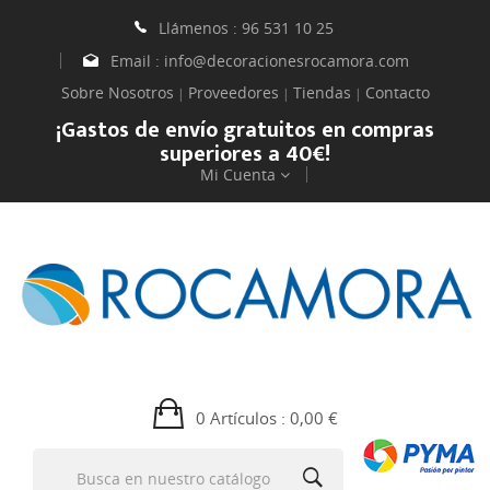
Llámenos :
96 531 10 25
Email :
info@decoracionesrocamora.com
Sobre Nosotros
Proveedores
Tiendas
Contacto
|
|
|
¡Gastos de envío gratuitos en compras
superiores a 40€!
Mi Cuenta
0 Artículos
: 0,00 €