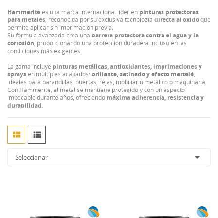
Hammerite
es una marca internacional líder en
pinturas protectoras
para metales
, reconocida por su exclusiva tecnología
directa al óxido
que
permite aplicar sin imprimación previa.
Su fórmula avanzada crea una
barrera protectora contra el agua y la
corrosión
, proporcionando una protección duradera incluso en las
condiciones más exigentes.
La gama incluye
pinturas metálicas, antioxidantes, imprimaciones y
sprays
en múltiples acabados:
brillante, satinado y efecto martelé
,
ideales para barandillas, puertas, rejas, mobiliario metálico o maquinaria.
Con Hammerite, el metal se mantiene protegido y con un aspecto
impecable durante años, ofreciendo
máxima adherencia, resistencia y
durabilidad
.



Seleccionar