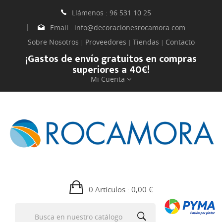
Llámenos :
96 531 10 25
Email :
info@decoracionesrocamora.com
Sobre Nosotros
Proveedores
Tiendas
Contacto
|
|
|
¡Gastos de envío gratuitos en compras
superiores a 40€!
Mi Cuenta
0 Artículos
: 0,00 €